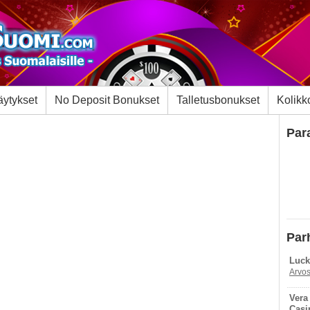
äytykset
No Deposit Bonukset
Talletusbonukset
Kolikk
Par
Par
Luck
Arvos
Vera
Casi