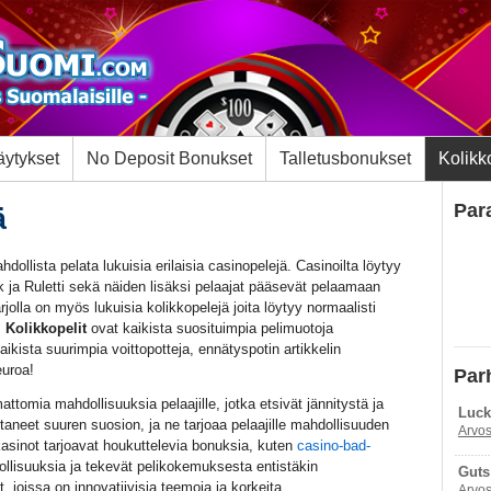
äytykset
No Deposit Bonukset
Talletusbonukset
Kolikk
Par
ä
ahdollista pelata lukuisia erilaisia casinopelejä. Casinoilta löytyy
k ja Ruletti sekä näiden lisäksi pelaajat pääsevät pelaamaan
rjolla on myös lukuisia kolikkopelejä joita löytyy normaalisti
!
Kolikkopelit
ovat kaikista suosituimpia pelimuotoja
ista suurimpia voittopotteja, ennätyspotin artikkelin
euroa!
Par
tomia mahdollisuuksia pelaajille, jotka etsivät jännitystä ja
Luck
uttaneet suuren suosion, ja ne tarjoaa pelaajille mahdollisuuden
Arvos
kasinot tarjoavat houkuttelevia bonuksia, kuten
casino-bad-
dollisuuksia ja tekevät pelikokemuksesta entistäkin
Guts
, joissa on innovatiivisia teemoja ja korkeita
Arvos