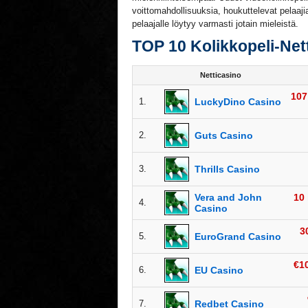
voittomahdollisuuksia, houkuttelevat pelaajia
pelaajalle löytyy varmasti jotain mieleistä.
TOP 10 Kolikkopeli-Net
Netticasino
107
1.
LuckyDino Casino
2.
Guts Casino
3.
Thrills Casino
Vera and John
10 
4.
Casino
3
5.
EuroGrand Casino
€1
6.
EU Casino
7.
Redbet Casino