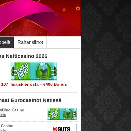
opelit
Rahansiirrot
as Netticasino 2026
107 ilmaiskierrosta + €400 Bonus
haat Eurocasinot Netissä
yDino Casino
telu
 Casino
telu