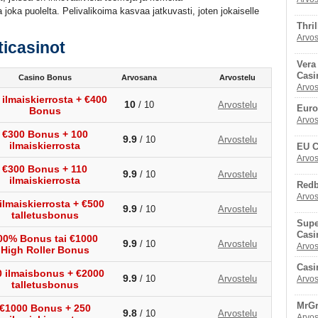
 joka puolelta. Pelivalikoima kasvaa jatkuvasti, joten jokaiselle
Thri
Arvos
ticasinot
Vera
Casi
Casino Bonus
Arvosana
Arvostelu
Arvos
 ilmaiskierrosta + €400
10
/ 10
Arvostelu
Euro
Bonus
Arvos
€300 Bonus + 100
9.9
/ 10
Arvostelu
ilmaiskierrosta
EU C
Arvos
€300 Bonus + 110
9.9
/ 10
Arvostelu
ilmaiskierrosta
Redb
Arvos
ilmaiskierrosta + €500
9.9
/ 10
Arvostelu
talletusbonus
Supe
Casi
00% Bonus tai €1000
9.9
/ 10
Arvostelu
Arvos
High Roller Bonus
Casi
0 ilmaisbonus + €2000
9.9
/ 10
Arvostelu
Arvos
talletusbonus
MrGr
€1000 Bonus + 250
9.8
/ 10
Arvostelu
Arvos